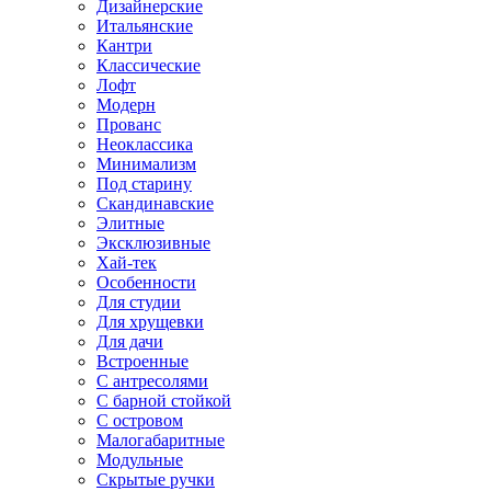
Дизайнерские
Итальянские
Кантри
Классические
Лофт
Модерн
Прованс
Неоклассика
Минимализм
Под старину
Скандинавские
Элитные
Эксклюзивные
Хай-тек
Особенности
Для студии
Для хрущевки
Для дачи
Встроенные
С антресолями
С барной стойкой
С островом
Малогабаритные
Модульные
Скрытые ручки