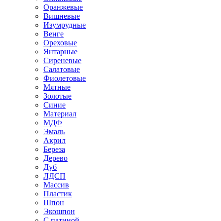
Оранжевые
Вишневые
Изумрудные
Венге
Ореховые
Янтарные
Сиреневые
Салатовые
Фиолетовые
Мятные
Золотые
Синие
Материал
МДФ
Эмаль
Акрил
Береза
Дерево
Дуб
ЛДСП
Массив
Пластик
Шпон
Экошпон
С патиной