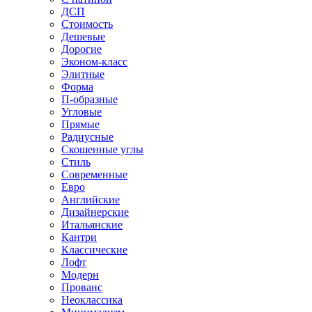
ДСП
Стоимость
Дешевые
Дорогие
Эконом-класс
Элитные
Форма
П-образные
Угловые
Прямые
Радиусные
Скошенные углы
Стиль
Современные
Евро
Английские
Дизайнерские
Итальянские
Кантри
Классические
Лофт
Модерн
Прованс
Неоклассика