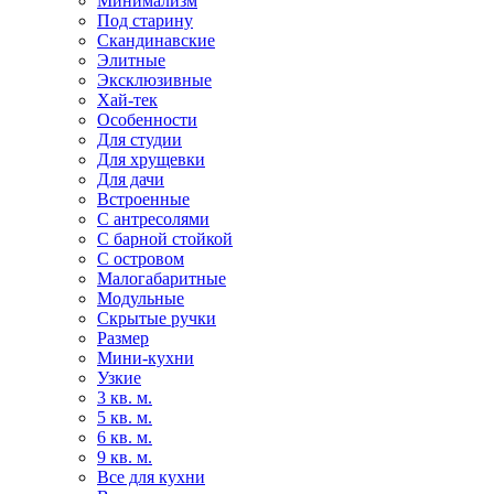
Минимализм
Под старину
Скандинавские
Элитные
Эксклюзивные
Хай-тек
Особенности
Для студии
Для хрущевки
Для дачи
Встроенные
С антресолями
С барной стойкой
С островом
Малогабаритные
Модульные
Скрытые ручки
Размер
Мини-кухни
Узкие
3 кв. м.
5 кв. м.
6 кв. м.
9 кв. м.
Все для кухни