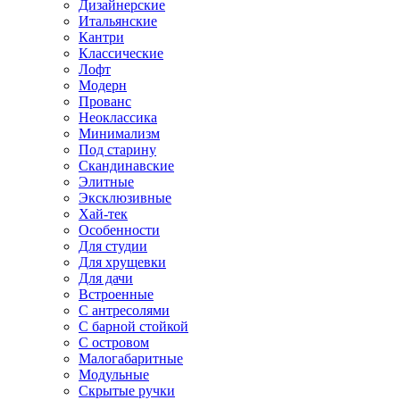
Дизайнерские
Итальянские
Кантри
Классические
Лофт
Модерн
Прованс
Неоклассика
Минимализм
Под старину
Скандинавские
Элитные
Эксклюзивные
Хай-тек
Особенности
Для студии
Для хрущевки
Для дачи
Встроенные
С антресолями
С барной стойкой
С островом
Малогабаритные
Модульные
Скрытые ручки