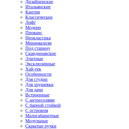
Дизайнерские
Итальянские
Кантри
Классические
Лофт
Модерн
Прованс
Неоклассика
Минимализм
Под старину
Скандинавские
Элитные
Эксклюзивные
Хай-тек
Особенности
Для студии
Для хрущевки
Для дачи
Встроенные
С антресолями
С барной стойкой
С островом
Малогабаритные
Модульные
Скрытые ручки