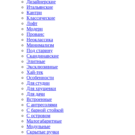
Дизайнерские
Итальянские
Кантри
Классические
Лофт
Модерн
Прованс
Неоклассика
Минимализм
Под старину
Скандинавские
Элитные
Эксклюзивные
Хай-тек
Особенности
Для студии
Для хрущевки
Для дачи
Встроенные
С антресолями
С барной стойкой
С островом
Малогабаритные
Модульные
Скрытые ручки