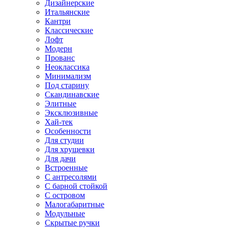
Дизайнерские
Итальянские
Кантри
Классические
Лофт
Модерн
Прованс
Неоклассика
Минимализм
Под старину
Скандинавские
Элитные
Эксклюзивные
Хай-тек
Особенности
Для студии
Для хрущевки
Для дачи
Встроенные
С антресолями
С барной стойкой
С островом
Малогабаритные
Модульные
Скрытые ручки