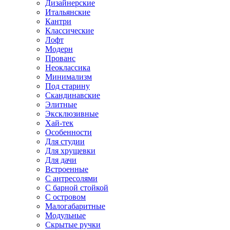
Дизайнерские
Итальянские
Кантри
Классические
Лофт
Модерн
Прованс
Неоклассика
Минимализм
Под старину
Скандинавские
Элитные
Эксклюзивные
Хай-тек
Особенности
Для студии
Для хрущевки
Для дачи
Встроенные
С антресолями
С барной стойкой
С островом
Малогабаритные
Модульные
Скрытые ручки